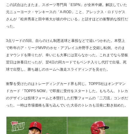
この試合はたまたま、スポーツ専門局「ESPN」が全米中継。解説していた
元ニューヨーク・ヤンキースの「A-ROD」こと、アレックス・ロドリゲス
さんが「松井秀喜と田中将大が彼の中にいる」と話すほどの衝撃的な投打だ
った。
3点リードの5回、自らのけん制悪送球と暴投などで追いつかれた。本塁上
で昨年のア・リーグMVPのホセ・アブレイユ外野手と交錯し転倒。そのま
まマウンドを降りたが、幸いにも大事には至らなかった。これまでなら登板
翌日は休養日だったが、翌4日の同カードでもベンチ入りし代打で出場。死
球で出塁し、勝ち越しのホームへ激走スライディングを見せた。
衝撃を受けたのはトレーディングカード界も同じ。TOPPS社はオンデマン
ドカード「TOPPS NOW」で即座に受付をスタートした。もちろん、トレカ
のデザインは投球フォームと本塁打した打撃フォームの「二刀流」コンボだ
った。一時は市場価格も落ち込んでいた大谷のトレカも活発に動き始めた。