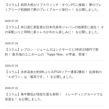
【コラム】前田大然がイプスウィッチ・タウンFCに移籍！ 夢のプレ
ミアリーグ初挑戦で夢のプレミアカード発行へ！ を公開しました。
2026.07.25
【コラム】井口資仁新監督が日本代表侍ジャパンの指揮官に就任！ そ
の采配ぶりと同時に新トレカが今から楽しみに！ を公開しました。
2026.07.24
【コラム】レブロン・ジェームズはシクサーズと2年約13億円で契
約！ 新天地のユニホームの「Topps Now」が早速、登場！
2026.07.23
【コラム】永井花奈が約9年ぶりJLPGAツアー通算2勝目！ 自身初の
「エポワン」は「最高です」！ を公開しました。
2026.07.22
【コラム】角中勝也が現役引退を表明！ トレーディングカードでも
花道を！ を公開しました。