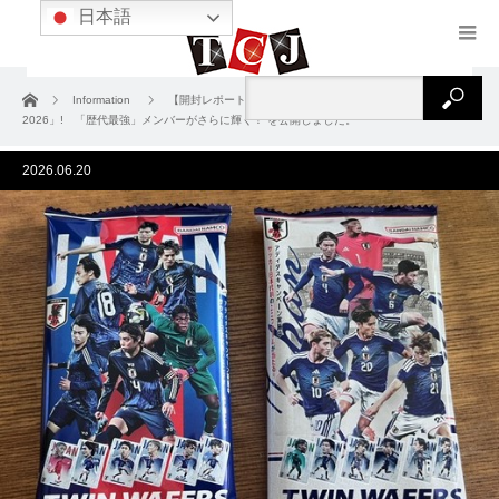
日本語
ホーム
Information
【開封レポート】「ツインウエハース サッカー日本代表ver.
2026」! 「歴代最強」メンバーがさらに輝く！ を公開しました。
2026.06.20