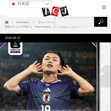
日本語
ホーム
Information
【ニューストピックス】上田綺世はサインカード3種！ 伊東
純也もチュニジア戦から「Panini Instant」に！ を公開しました。
2026.06.22