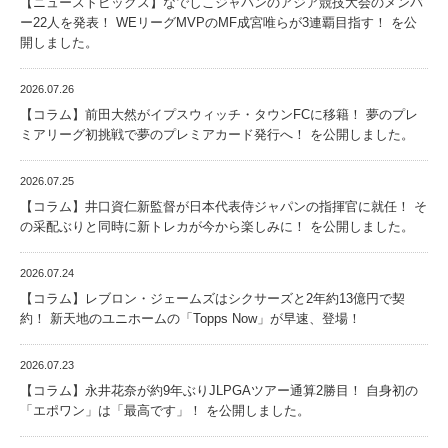
【ニューストピックス】なでしこジャパンのアジア競技大会のメンバ
ー22人を発表！ WEリーグMVPのMF成宮唯らが3連覇目指す！ を公
開しました。
2026.07.26
【コラム】前田大然がイプスウィッチ・タウンFCに移籍！ 夢のプレ
ミアリーグ初挑戦で夢のプレミアカード発行へ！ を公開しました。
2026.07.25
【コラム】井口資仁新監督が日本代表侍ジャパンの指揮官に就任！ そ
の采配ぶりと同時に新トレカが今から楽しみに！ を公開しました。
2026.07.24
【コラム】レブロン・ジェームズはシクサーズと2年約13億円で契
約！ 新天地のユニホームの「Topps Now」が早速、登場！
2026.07.23
【コラム】永井花奈が約9年ぶりJLPGAツアー通算2勝目！ 自身初の
「エポワン」は「最高です」！ を公開しました。