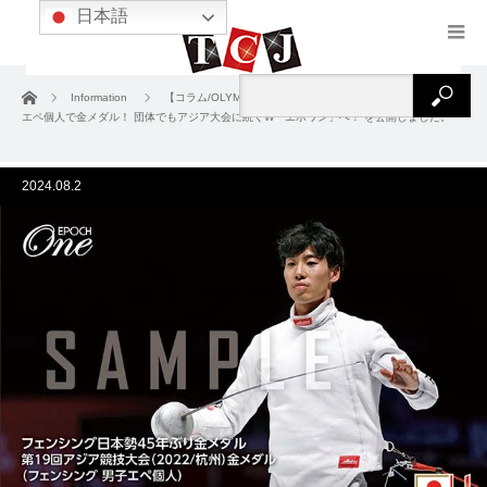
日本語
ホーム
Information
【コラム/OLYMPIC GAMES】加納虹輝がフェンシング男子
エペ個人で金メダル！ 団体でもアジア大会に続くW「エポワン」へ！ を公開しました。
2024.08.2