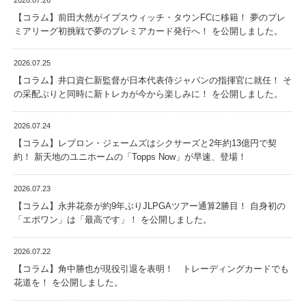
2026.07.26
【コラム】前田大然がイプスウィッチ・タウンFCに移籍！ 夢のプレ
ミアリーグ初挑戦で夢のプレミアカード発行へ！ を公開しました。
2026.07.25
【コラム】井口資仁新監督が日本代表侍ジャパンの指揮官に就任！ そ
の采配ぶりと同時に新トレカが今から楽しみに！ を公開しました。
2026.07.24
【コラム】レブロン・ジェームズはシクサーズと2年約13億円で契
約！ 新天地のユニホームの「Topps Now」が早速、登場！
2026.07.23
【コラム】永井花奈が約9年ぶりJLPGAツアー通算2勝目！ 自身初の
「エポワン」は「最高です」！ を公開しました。
2026.07.22
【コラム】角中勝也が現役引退を表明！ トレーディングカードでも
花道を！ を公開しました。