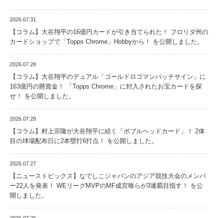
2026.07.31
【コラム】大谷翔平の16億円カードが引き当てられた！ フロリダ州の
カードショップで「Topps Chrome」Hobbyから！ を公開しました。
2026.07.28
【コラム】大谷翔平のデュアル「ゴールドロゴマンパッチサイン」に
163億円の懸賞金！ 「Topps Chrome」に封入されたお宝カードを探
せ！ を公開しました。
2026.07.28
【コラム】村上宗隆が大谷翔平に続く「ボブルヘッドカード」！ 2体
目の球場配布日に2本塁打6打点！ を公開しました。
2026.07.27
【ニューストピックス】なでしこジャパンのアジア競技大会のメンバ
ー22人を発表！ WEリーグMVPのMF成宮唯らが3連覇目指す！ を公
開しました。