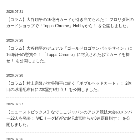
2026.07.31
【コラム】大谷翔平の16億円カードが引き当てられた！ フロリダ州の
カードショップで「Topps Chrome」Hobbyから！ を公開しました。
2026.07.28
【コラム】大谷翔平のデュアル「ゴールドロゴマンパッチサイン」に
163億円の懸賞金！ 「Topps Chrome」に封入されたお宝カードを探
せ！ を公開しました。
2026.07.28
【コラム】村上宗隆が大谷翔平に続く「ボブルヘッドカード」！ 2体
目の球場配布日に2本塁打6打点！ を公開しました。
2026.07.27
【ニューストピックス】なでしこジャパンのアジア競技大会のメンバ
ー22人を発表！ WEリーグMVPのMF成宮唯らが3連覇目指す！ を公
開しました。
2026.07.26