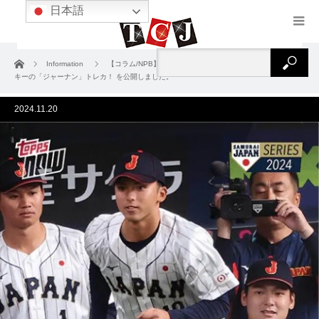
日本語
ホーム
Information
【コラム/NPB】宗山塁の背番号は「1」！ あるぞ、黄金ルー
キーの「ジャーナン」トレカ！ を公開しました。
2024.11.20