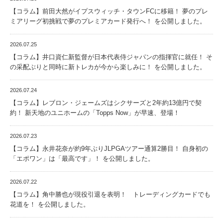
【コラム】前田大然がイプスウィッチ・タウンFCに移籍！ 夢のプレ
ミアリーグ初挑戦で夢のプレミアカード発行へ！ を公開しました。
2026.07.25
【コラム】井口資仁新監督が日本代表侍ジャパンの指揮官に就任！ そ
の采配ぶりと同時に新トレカが今から楽しみに！ を公開しました。
2026.07.24
【コラム】レブロン・ジェームズはシクサーズと2年約13億円で契
約！ 新天地のユニホームの「Topps Now」が早速、登場！
2026.07.23
【コラム】永井花奈が約9年ぶりJLPGAツアー通算2勝目！ 自身初の
「エポワン」は「最高です」！ を公開しました。
2026.07.22
【コラム】角中勝也が現役引退を表明！ トレーディングカードでも
花道を！ を公開しました。