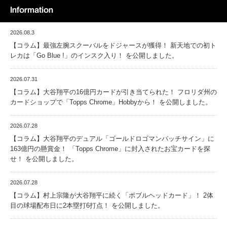
Information
2026.08.3
【コラム】最強左腕スクーバルをドジャースが獲得！ 新天地での初ト
レカは「Go Blue !」のインスク入り！ を公開しました。
2026.07.31
【コラム】大谷翔平の16億円カードが引き当てられた！ フロリダ州の
カードショップで「Topps Chrome」Hobbyから！ を公開しました。
2026.07.28
【コラム】大谷翔平のデュアル「ゴールドロゴマンパッチサイン」に
163億円の懸賞金！ 「Topps Chrome」に封入されたお宝カードを探
せ！ を公開しました。
2026.07.28
【コラム】村上宗隆が大谷翔平に続く「ボブルヘッドカード」！ 2体
目の球場配布日に2本塁打6打点！ を公開しました。