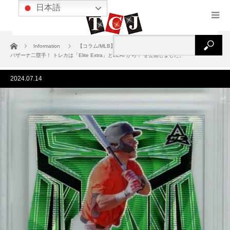
日本語
ホーム
Information
【コラム/MLB】MLBドラフト2024！ 全体1位は豪州出身の
バザーナ二塁手！ トレカは「Elite Extra」とLEAFから！ を公開しました。
2024.07.14