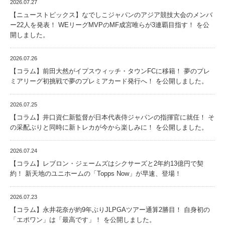
2026.07.27
【ニューストピックス】なでしこジャパンのアジア競技大会のメンバ
ー22人を発表！ WEリーグMVPのMF成宮唯らが3連覇目指す！ を公
開しました。
2026.07.26
【コラム】前田大然がイプスウィッチ・タウンFCに移籍！ 夢のプレ
ミアリーグ初挑戦で夢のプレミアカード発行へ！ を公開しました。
2026.07.25
【コラム】井口資仁新監督が日本代表侍ジャパンの指揮官に就任！ そ
の采配ぶりと同時に新トレカが今から楽しみに！ を公開しました。
2026.07.24
【コラム】レブロン・ジェームズはシクサーズと2年約13億円で契
約！ 新天地のユニホームの「Topps Now」が早速、登場！
2026.07.23
【コラム】永井花奈が約9年ぶりJLPGAツアー通算2勝目！ 自身初の
「エポワン」は「最高です」！ を公開しました。