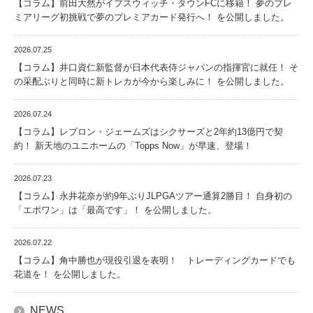
【コラム】前田大然がイプスウィッチ・タウンFCに移籍！ 夢のプレ
ミアリーグ初挑戦で夢のプレミアカード発行へ！ を公開しました。
2026.07.25
【コラム】井口資仁新監督が日本代表侍ジャパンの指揮官に就任！ そ
の采配ぶりと同時に新トレカが今から楽しみに！ を公開しました。
2026.07.24
【コラム】レブロン・ジェームズはシクサーズと2年約13億円で契
約！ 新天地のユニホームの「Topps Now」が早速、登場！
2026.07.23
【コラム】永井花奈が約9年ぶりJLPGAツアー通算2勝目！ 自身初の
「エポワン」は「最高です」！ を公開しました。
2026.07.22
【コラム】角中勝也が現役引退を表明！ トレーディングカードでも
花道を！ を公開しました。
NEWS