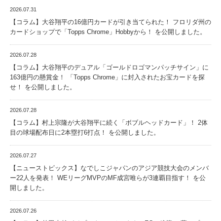
2026.07.31
【コラム】大谷翔平の16億円カードが引き当てられた！ フロリダ州の
カードショップで「Topps Chrome」Hobbyから！ を公開しました。
2026.07.28
【コラム】大谷翔平のデュアル「ゴールドロゴマンパッチサイン」に
163億円の懸賞金！ 「Topps Chrome」に封入されたお宝カードを探
せ！ を公開しました。
2026.07.28
【コラム】村上宗隆が大谷翔平に続く「ボブルヘッドカード」！ 2体
目の球場配布日に2本塁打6打点！ を公開しました。
2026.07.27
【ニューストピックス】なでしこジャパンのアジア競技大会のメンバ
ー22人を発表！ WEリーグMVPのMF成宮唯らが3連覇目指す！ を公
開しました。
2026.07.26