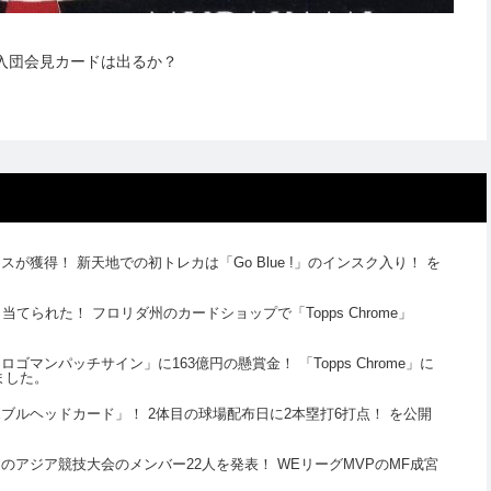
入団会見カードは出るか？
獲得！ 新天地での初トレカは「Go Blue !」のインスク入り！ を
てられた！ フロリダ州のカードショップで「Topps Chrome」
マンパッチサイン」に163億円の懸賞金！ 「Topps Chrome」に
ました。
ブルヘッドカード」！ 2体目の球場配布日に2本塁打6打点！ を公開
アジア競技大会のメンバー22人を発表！ WEリーグMVPのMF成宮