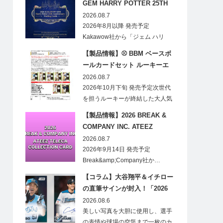
GEM HARRY POTTER 25TH
ANNIVERSARY TRADING
2026.08.7
CARDS HOBBY
2026年8月以降 発売予定
Kakawow社から「ジェム ハリ
ー・ポ…
【製品情報】⚾ BBM ベースボ
ールカードセット ルーキーエ
ディションプレミアム 2026
2026.08.7
2026年10月下旬 発売予定次世代
を担うルーキーが終結した大人気
の…
【製品情報】2026 BREAK &
COMPANY INC. ATEEZ
TELECA COLLECTION CARD
2026.08.7
2026年9月14日 発売予定
Break&amp;Company社か…
【コラム】大谷翔平＆イチロー
の直筆サインが封入！「2026
Topps NPB Stadium Club」が
2026.08.6
見逃せない
美しい写真を大胆に使用し、選手
の表情や球場の空気まで一枚のカ