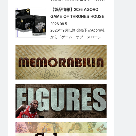
ードに閉じ込める「T…
【製品情報】2026 AGORO
GAME OF THRONES HOUSE
STARK BLIND BOX
2026.08.5
2026年9月以降 発売予定Agoro社
から「ゲーム・オブ・スローン…