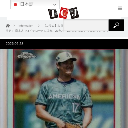
日本語
ホーム
Information
【コラム】大谷翔平が両リーグ最多得票で6年連続の球宴出場
決定！ 日本人ではイチローさん以来、23年ぶり2人目の快挙！ を公開しました。
2026.06.28