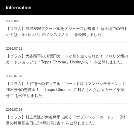
Information
2026.08.3
【コラム】最強左腕スクーバルをドジャースが獲得！ 新天地での初ト
レカは「Go Blue !」のインスク入り！ を公開しました。
2026.07.31
【コラム】大谷翔平の16億円カードが引き当てられた！ フロリダ州の
カードショップで「Topps Chrome」Hobbyから！ を公開しました。
2026.07.28
【コラム】大谷翔平のデュアル「ゴールドロゴマンパッチサイン」に
163億円の懸賞金！ 「Topps Chrome」に封入されたお宝カードを探
せ！ を公開しました。
2026.07.28
【コラム】村上宗隆が大谷翔平に続く「ボブルヘッドカード」！ 2体
目の球場配布日に2本塁打6打点！ を公開しました。