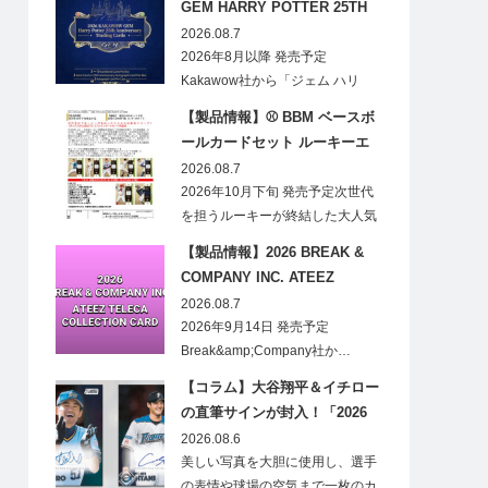
GEM HARRY POTTER 25TH
ANNIVERSARY TRADING
2026.08.7
CARDS HOBBY
2026年8月以降 発売予定
Kakawow社から「ジェム ハリ
ー・ポ…
【製品情報】⚾ BBM ベースボ
ールカードセット ルーキーエ
ディションプレミアム 2026
2026.08.7
2026年10月下旬 発売予定次世代
を担うルーキーが終結した大人気
の…
【製品情報】2026 BREAK &
COMPANY INC. ATEEZ
TELECA COLLECTION CARD
2026.08.7
2026年9月14日 発売予定
Break&amp;Company社か…
【コラム】大谷翔平＆イチロー
の直筆サインが封入！「2026
Topps NPB Stadium Club」が
2026.08.6
見逃せない
美しい写真を大胆に使用し、選手
の表情や球場の空気まで一枚のカ