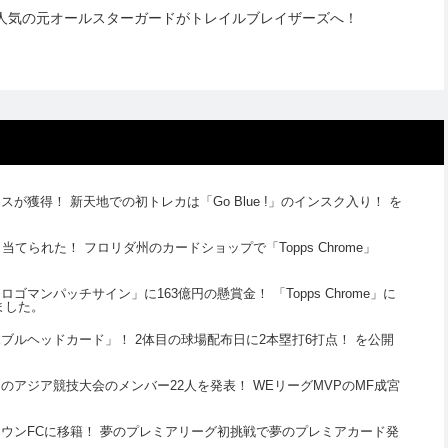
人気の元オールスターガードがトレイルブレイザーズへ！
獲得！ 新天地での初トレカは「Go Blue !」のインスク入り！ を
てられた！ フロリダ州のカードショップで「Topps Chrome」
マンパッチサイン」に163億円の懸賞金！ 「Topps Chrome」に
ました。
ブルヘッドカード」！ 2体目の球場配布日に2本塁打6打点！ を公開
アジア競技大会のメンバー22人を発表！ WEリーグMVPのMF成宮
ウンFCに移籍！ 夢のプレミアリーグ初挑戦で夢のプレミアカード発