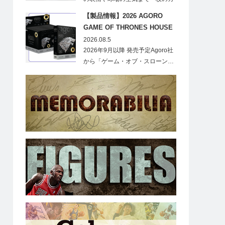
ードに閉じ込める「T…
【製品情報】2026 AGORO
GAME OF THRONES HOUSE
STARK BLIND BOX
2026.08.5
2026年9月以降 発売予定Agoro社
から「ゲーム・オブ・スローン…