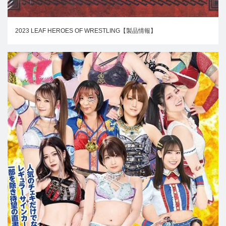
2023 LEAF HEROES OF WRESTLING【製品情報】