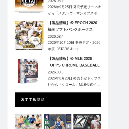
HOBBY
2026.08.4
2026年9月25日 発売予定リーフ社
から「メタル ウーマンオブスポ…
【製品情報】⚾ EPOCH 2026
福岡ソフトバンクホークス
STARS&LEGENDS ベースボー
2026.08.4
ルカード
2026年10月10日 発売予定・2026
年度「STARS &amp…
【製品情報】⚾ MLB 2026
TOPPS CHROME BASEBALL
LOGOFRACTOR
2026.08.3
2026年8月20日 発売予定トップス
社から「クローム」MLB公式ベ…
おすすめ商品