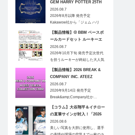
GEM HARRY POTTER 25TH
ANNIVERSARY TRADING
2026.08.7
CARDS HOBBY
2026年8月以降 発売予定
Kakawow社から「ジェム ハリ
ー・ポ…
【製品情報】⚾ BBM ベースボ
ールカードセット ルーキーエ
ディションプレミアム 2026
2026.08.7
2026年10月下旬 発売予定次世代
を担うルーキーが終結した大人気
の…
【製品情報】2026 BREAK &
COMPANY INC. ATEEZ
TELECA COLLECTION CARD
2026.08.7
2026年9月14日 発売予定
Break&amp;Company社か…
【コラム】大谷翔平＆イチロー
の直筆サインが封入！「2026
Topps NPB Stadium Club」が
2026.08.6
見逃せない
美しい写真を大胆に使用し、選手
の表情や球場の空気まで一枚のカ