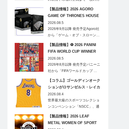
ードに閉じ込める「T…
【製品情報】2026 AGORO
GAME OF THRONES HOUSE
STARK BLIND BOX
2026.08.5
2026年9月以降 発売予定Agoro社
から「ゲーム・オブ・スローン…
【製品情報】⚽ 2026 PANINI
FIFA WORLD CUP WINNER
STICKER POSTER
2026.08.5
2026年8月以降 発売予定パニーニ
社から「FIFAワールドカップ …
【コラム】ゴールディンオーク
ションがロサンゼルス・レイカ
ーズのオフィシャルオークショ
2026.08.4
ンスポンサーに！
世界最大級のスポーツコレクショ
ンコンベンション「NSCC」、通
称「ナショ…
【製品情報】2026 LEAF
METAL WOMEN OF SPORT