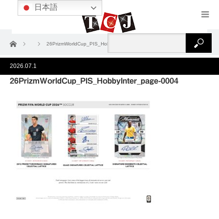
日本語
ホーム
26PrizmWorldCup_PIS_HobbyInter_page-0004
2026.07.1
26PrizmWorldCup_PIS_HobbyInter_page-0004