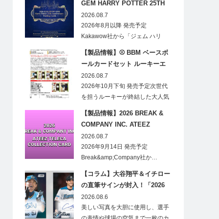
GEM HARRY POTTER 25TH
ANNIVERSARY TRADING
2026.08.7
CARDS HOBBY
2026年8月以降 発売予定
Kakawow社から「ジェム ハリ
ー・ポ…
【製品情報】⚾ BBM ベースボ
ールカードセット ルーキーエ
ディションプレミアム 2026
2026.08.7
2026年10月下旬 発売予定次世代
を担うルーキーが終結した大人気
の…
【製品情報】2026 BREAK &
COMPANY INC. ATEEZ
TELECA COLLECTION CARD
2026.08.7
2026年9月14日 発売予定
Break&amp;Company社か…
【コラム】大谷翔平＆イチロー
の直筆サインが封入！「2026
Topps NPB Stadium Club」が
2026.08.6
見逃せない
美しい写真を大胆に使用し、選手
の表情や球場の空気まで一枚のカ