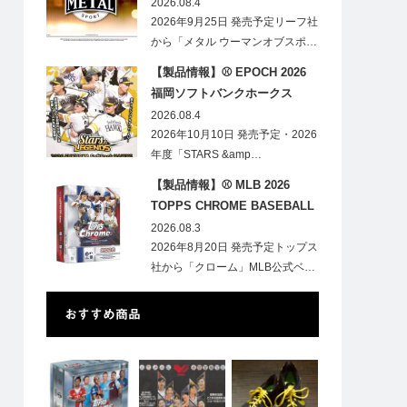
HOBBY
2026.08.4
2026年9月25日 発売予定リーフ社
から「メタル ウーマンオブスポ…
【製品情報】⚾ EPOCH 2026
福岡ソフトバンクホークス
STARS&LEGENDS ベースボー
2026.08.4
ルカード
2026年10月10日 発売予定・2026
年度「STARS &amp…
【製品情報】⚾ MLB 2026
TOPPS CHROME BASEBALL
LOGOFRACTOR
2026.08.3
2026年8月20日 発売予定トップス
社から「クローム」MLB公式ベ…
おすすめ商品