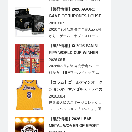
ードに閉じ込める「T…
【製品情報】2026 AGORO
GAME OF THRONES HOUSE
STARK BLIND BOX
2026.08.5
2026年9月以降 発売予定Agoro社
から「ゲーム・オブ・スローン…
【製品情報】⚽ 2026 PANINI
FIFA WORLD CUP WINNER
STICKER POSTER
2026.08.5
2026年8月以降 発売予定パニーニ
社から「FIFAワールドカップ …
【コラム】ゴールディンオーク
ションがロサンゼルス・レイカ
ーズのオフィシャルオークショ
2026.08.4
ンスポンサーに！
世界最大級のスポーツコレクショ
ンコンベンション「NSCC」、通
称「ナショ…
【製品情報】2026 LEAF
METAL WOMEN OF SPORT