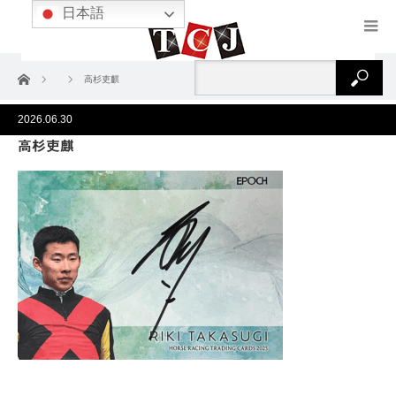
日本語
ホーム
高杉吏麒
2026.06.30
高杉吏麒