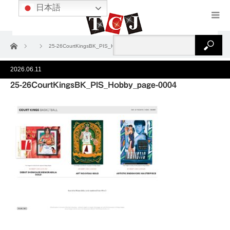
日本語
ホーム
25-26CourtKingsBK_PIS_Hobby_page-0004
2026.06.11
25-26CourtKingsBK_PIS_Hobby_page-0004