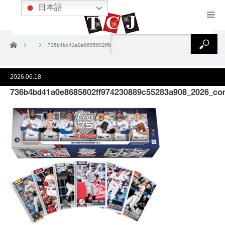
日本語
ホーム
736b4bd41a0e8685802ff974230889c55283a908_2026_complete_set
2026.06.18
736b4bd41a0e8685802ff974230889c55283a908_2026_com