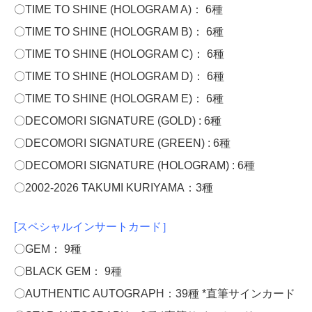
〇TIME TO SHINE (HOLOGRAM A)： 6種
〇TIME TO SHINE (HOLOGRAM B)： 6種
〇TIME TO SHINE (HOLOGRAM C)： 6種
〇TIME TO SHINE (HOLOGRAM D)： 6種
〇TIME TO SHINE (HOLOGRAM E)： 6種
〇DECOMORI SIGNATURE (GOLD) : 6種
〇DECOMORI SIGNATURE (GREEN) : 6種
〇DECOMORI SIGNATURE (HOLOGRAM) : 6種
〇2002-2026 TAKUMI KURIYAMA：3種
[スペシャルインサートカード］
〇GEM： 9種
〇BLACK GEM： 9種
〇AUTHENTIC AUTOGRAPH：39種 *直筆サインカード