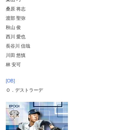
桑原 将志
渡部 聖弥
秋山 俊
西川 愛也
長谷川 信哉
川田 悠慎
林 安可
[OB]
Ｏ．デストラーデ