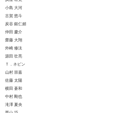
小島 大河
古賀 悠斗
炭谷 銀仁朗
仲田 慶介
齋藤 大翔
外崎 修汰
源田 壮亮
Ｔ．ネビン
山村 崇嘉
佐藤 太陽
横田 蒼和
中村 剛也
滝澤 夏央
栗山 巧