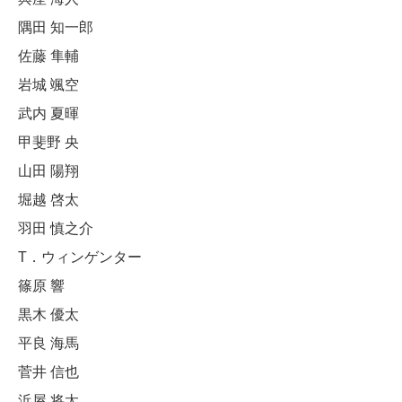
隅田 知一郎
佐藤 隼輔
岩城 颯空
武内 夏暉
甲斐野 央
山田 陽翔
堀越 啓太
羽田 慎之介
T．ウィンゲンター
篠原 響
黒木 優太
平良 海馬
菅井 信也
浜屋 将太