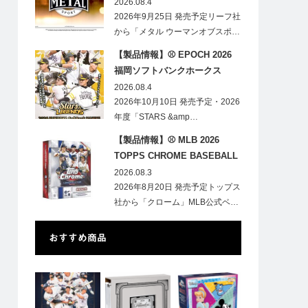
HOBBY
2026.08.4
2026年9月25日 発売予定リーフ社
から「メタル ウーマンオブスポ…
【製品情報】⚾ EPOCH 2026
福岡ソフトバンクホークス
STARS&LEGENDS ベースボー
2026.08.4
ルカード
2026年10月10日 発売予定・2026
年度「STARS &amp…
【製品情報】⚾ MLB 2026
TOPPS CHROME BASEBALL
LOGOFRACTOR
2026.08.3
2026年8月20日 発売予定トップス
社から「クローム」MLB公式ベ…
おすすめ商品