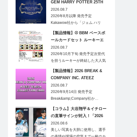
GEM HARRY POTTER 25TH
ANNIVERSARY TRADING
2026.08.7
CARDS HOBBY
2026年8月以降 発売予定
Kakawow社から「ジェム ハリ
ー・ポ…
【製品情報】⚾ BBM ベースボ
ールカードセット ルーキーエ
ディションプレミアム 2026
2026.08.7
2026年10月下旬 発売予定次世代
を担うルーキーが終結した大人気
の…
【製品情報】2026 BREAK &
COMPANY INC. ATEEZ
TELECA COLLECTION CARD
2026.08.7
2026年9月14日 発売予定
Break&amp;Company社か…
【コラム】大谷翔平＆イチロー
の直筆サインが封入！「2026
Topps NPB Stadium Club」が
2026.08.6
見逃せない
美しい写真を大胆に使用し、選手
の表情や球場の空気まで一枚のカ