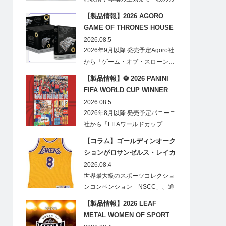
ードに閉じ込める「T…
【製品情報】2026 AGORO
GAME OF THRONES HOUSE
STARK BLIND BOX
2026.08.5
2026年9月以降 発売予定Agoro社
から「ゲーム・オブ・スローン…
【製品情報】⚽ 2026 PANINI
FIFA WORLD CUP WINNER
STICKER POSTER
2026.08.5
2026年8月以降 発売予定パニーニ
社から「FIFAワールドカップ …
【コラム】ゴールディンオーク
ションがロサンゼルス・レイカ
ーズのオフィシャルオークショ
2026.08.4
ンスポンサーに！
世界最大級のスポーツコレクショ
ンコンベンション「NSCC」、通
称「ナショ…
【製品情報】2026 LEAF
METAL WOMEN OF SPORT