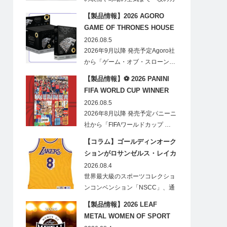
ードに閉じ込める「T…
【製品情報】2026 AGORO
GAME OF THRONES HOUSE
STARK BLIND BOX
2026.08.5
2026年9月以降 発売予定Agoro社
から「ゲーム・オブ・スローン…
【製品情報】⚽ 2026 PANINI
FIFA WORLD CUP WINNER
STICKER POSTER
2026.08.5
2026年8月以降 発売予定パニーニ
社から「FIFAワールドカップ …
【コラム】ゴールディンオーク
ションがロサンゼルス・レイカ
ーズのオフィシャルオークショ
2026.08.4
ンスポンサーに！
世界最大級のスポーツコレクショ
ンコンベンション「NSCC」、通
称「ナショ…
【製品情報】2026 LEAF
METAL WOMEN OF SPORT