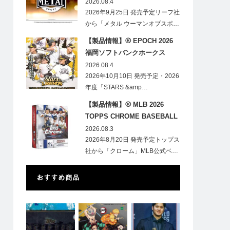
HOBBY
2026.08.4
2026年9月25日 発売予定リーフ社
から「メタル ウーマンオブスポ…
【製品情報】⚾ EPOCH 2026
福岡ソフトバンクホークス
STARS&LEGENDS ベースボー
2026.08.4
ルカード
2026年10月10日 発売予定・2026
年度「STARS &amp…
【製品情報】⚾ MLB 2026
TOPPS CHROME BASEBALL
LOGOFRACTOR
2026.08.3
2026年8月20日 発売予定トップス
社から「クローム」MLB公式ベ…
おすすめ商品