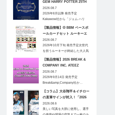
GEM HARRY POTTER 25TH
ANNIVERSARY TRADING
2026.08.7
CARDS HOBBY
2026年8月以降 発売予定
Kakawow社から「ジェム ハリ
ー・ポ…
【製品情報】⚾ BBM ベースボ
ールカードセット ルーキーエ
ディションプレミアム 2026
2026.08.7
2026年10月下旬 発売予定次世代
を担うルーキーが終結した大人気
の…
【製品情報】2026 BREAK &
COMPANY INC. ATEEZ
TELECA COLLECTION CARD
2026.08.7
2026年9月14日 発売予定
Break&amp;Company社か…
【コラム】大谷翔平＆イチロー
の直筆サインが封入！「2026
Topps NPB Stadium Club」が
2026.08.6
見逃せない
美しい写真を大胆に使用し、選手
の表情や球場の空気まで一枚のカ