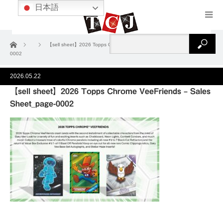
日本語
ホーム
【sell sheet】2026 Topps Chrome VeeFriends – Sales Sheet_page-
0002
2026.05.22
【sell sheet】2026 Topps Chrome VeeFriends – Sales
Sheet_page-0002