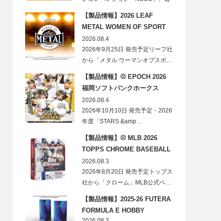
称「ナショ…
【製品情報】2026 LEAF
METAL WOMEN OF SPORT
HOBBY
2026.08.4
2026年9月25日 発売予定リーフ社
から「メタル ウーマンオブスポ…
【製品情報】⚾ EPOCH 2026
福岡ソフトバンクホークス
STARS&LEGENDS ベースボー
2026.08.4
ルカード
2026年10月10日 発売予定・2026
年度「STARS &amp…
【製品情報】⚾ MLB 2026
TOPPS CHROME BASEBALL
LOGOFRACTOR
2026.08.3
2026年8月20日 発売予定トップス
社から「クローム」MLB公式ベ…
【製品情報】2025-26 FUTERA
FORMULA E HOBBY
2026.08.3