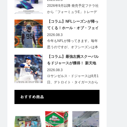
2026年9月以降 発売予定フテラ社
から「フォーミュラE」トレーデ
ィ…
【コラム】NFLシーズンが帰っ
てくる！ホール・オブ・フェイ
ムゲームで注目したい7選手
2026.08.3
今年もNFLが帰ってきます。毎年
思うのですが、オフシーズンは本
当に短いですね。各…
【コラム】最強左腕スクーバル
をドジャースが獲得！ 新天地
での初トレカは「Go Blue !」
2026.08.3
のインスク入り！
ロサンゼルス・ドジャースは8月1
日、デトロイト・タイガースから
タリク…
おすすめ商品