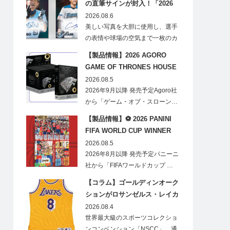
の直筆サインが封入！「2026
Topps NPB Stadium Club」が
2026.08.6
見逃せない
美しい写真を大胆に使用し、選手
の表情や球場の空気まで一枚のカ
ードに閉じ込める「T…
【製品情報】2026 AGORO
GAME OF THRONES HOUSE
STARK BLIND BOX
2026.08.5
2026年9月以降 発売予定Agoro社
から「ゲーム・オブ・スローン…
【製品情報】⚽ 2026 PANINI
FIFA WORLD CUP WINNER
STICKER POSTER
2026.08.5
2026年8月以降 発売予定パニーニ
社から「FIFAワールドカップ …
【コラム】ゴールディンオーク
ションがロサンゼルス・レイカ
ーズのオフィシャルオークショ
2026.08.4
ンスポンサーに！
世界最大級のスポーツコレクショ
ンコンベンション「NSCC」、通