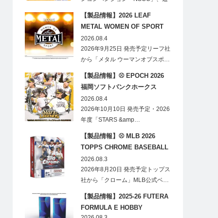
称「ナショ…
【製品情報】2026 LEAF
METAL WOMEN OF SPORT
HOBBY
2026.08.4
2026年9月25日 発売予定リーフ社
から「メタル ウーマンオブスポ…
【製品情報】⚾ EPOCH 2026
福岡ソフトバンクホークス
STARS&LEGENDS ベースボー
2026.08.4
ルカード
2026年10月10日 発売予定・2026
年度「STARS &amp…
【製品情報】⚾ MLB 2026
TOPPS CHROME BASEBALL
LOGOFRACTOR
2026.08.3
2026年8月20日 発売予定トップス
社から「クローム」MLB公式ベ…
【製品情報】2025-26 FUTERA
FORMULA E HOBBY
2026.08.3