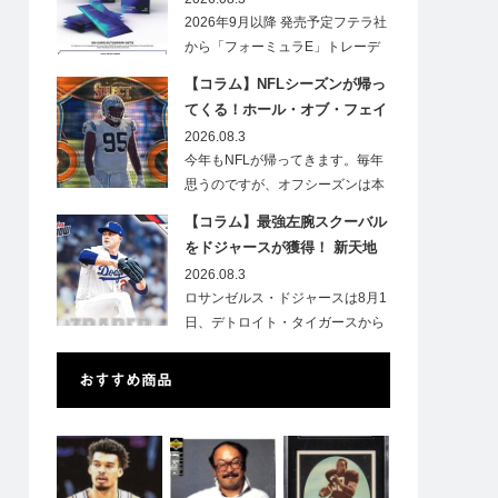
2026年9月以降 発売予定フテラ社
から「フォーミュラE」トレーデ
ィ…
【コラム】NFLシーズンが帰っ
てくる！ホール・オブ・フェイ
ムゲームで注目したい7選手
2026.08.3
今年もNFLが帰ってきます。毎年
思うのですが、オフシーズンは本
当に短いですね。各…
【コラム】最強左腕スクーバル
をドジャースが獲得！ 新天地
での初トレカは「Go Blue !」
2026.08.3
のインスク入り！
ロサンゼルス・ドジャースは8月1
日、デトロイト・タイガースから
タリク…
おすすめ商品