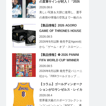
の直筆サインが封入！「2026
Topps NPB Stadium Club」が
2026.08.6
見逃せない
美しい写真を大胆に使用し、選手
の表情や球場の空気まで一枚のカ
ードに閉じ込める「T…
【製品情報】2026 AGORO
GAME OF THRONES HOUSE
STARK BLIND BOX
2026.08.5
2026年9月以降 発売予定Agoro社
から「ゲーム・オブ・スローン…
【製品情報】⚽ 2026 PANINI
FIFA WORLD CUP WINNER
STICKER POSTER
2026.08.5
2026年8月以降 発売予定パニーニ
社から「FIFAワールドカップ …
【コラム】ゴールディンオーク
ションがロサンゼルス・レイカ
ーズのオフィシャルオークショ
2026.08.4
ンスポンサーに！
世界最大級のスポーツコレクショ
ンコンベンション「NSCC」、通