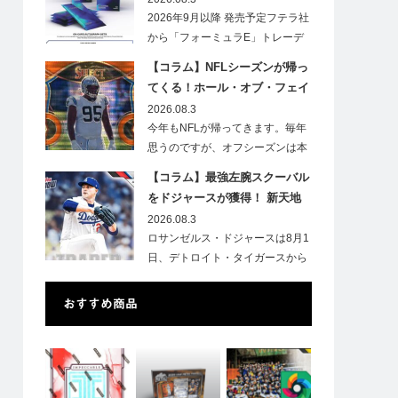
2026年9月以降 発売予定フテラ社
から「フォーミュラE」トレーデ
ィ…
【コラム】NFLシーズンが帰っ
てくる！ホール・オブ・フェイ
ムゲームで注目したい7選手
2026.08.3
今年もNFLが帰ってきます。毎年
思うのですが、オフシーズンは本
当に短いですね。各…
【コラム】最強左腕スクーバル
をドジャースが獲得！ 新天地
での初トレカは「Go Blue !」
2026.08.3
のインスク入り！
ロサンゼルス・ドジャースは8月1
日、デトロイト・タイガースから
タリク…
おすすめ商品