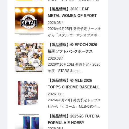
称「ナショ…
【製品情報】2026 LEAF
METAL WOMEN OF SPORT
HOBBY
2026.08.4
2026年9月25日 発売予定リーフ社
から「メタル ウーマンオブスポ…
【製品情報】⚾ EPOCH 2026
福岡ソフトバンクホークス
STARS&LEGENDS ベースボー
2026.08.4
ルカード
2026年10月10日 発売予定・2026
年度「STARS &amp…
【製品情報】⚾ MLB 2026
TOPPS CHROME BASEBALL
LOGOFRACTOR
2026.08.3
2026年8月20日 発売予定トップス
社から「クローム」MLB公式ベ…
【製品情報】2025-26 FUTERA
FORMULA E HOBBY
2026.08.3