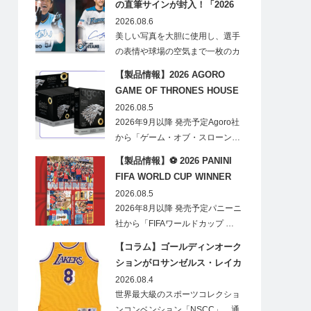
の直筆サインが封入！「2026
Topps NPB Stadium Club」が
2026.08.6
見逃せない
美しい写真を大胆に使用し、選手
の表情や球場の空気まで一枚のカ
ードに閉じ込める「T…
【製品情報】2026 AGORO
GAME OF THRONES HOUSE
STARK BLIND BOX
2026.08.5
2026年9月以降 発売予定Agoro社
から「ゲーム・オブ・スローン…
【製品情報】⚽ 2026 PANINI
FIFA WORLD CUP WINNER
STICKER POSTER
2026.08.5
2026年8月以降 発売予定パニーニ
社から「FIFAワールドカップ …
【コラム】ゴールディンオーク
ションがロサンゼルス・レイカ
ーズのオフィシャルオークショ
2026.08.4
ンスポンサーに！
世界最大級のスポーツコレクショ
ンコンベンション「NSCC」、通