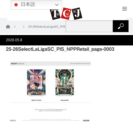
日本語
ホーム
25-26SelectLaLigaSC_PIS_NPPRetail_page-0003
2026.05.8
25-26SelectLaLigaSC_PIS_NPPRetail_page-0003