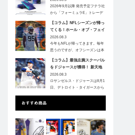
2026年9月以降 発売予定フテラ社
から「フォーミュラE」トレーデ
ィ…
【コラム】NFLシーズンが帰っ
てくる！ホール・オブ・フェイ
ムゲームで注目したい7選手
2026.08.3
今年もNFLが帰ってきます。毎年
思うのですが、オフシーズンは本
当に短いですね。各…
【コラム】最強左腕スクーバル
をドジャースが獲得！ 新天地
での初トレカは「Go Blue !」
2026.08.3
のインスク入り！
ロサンゼルス・ドジャースは8月1
日、デトロイト・タイガースから
タリク…
おすすめ商品