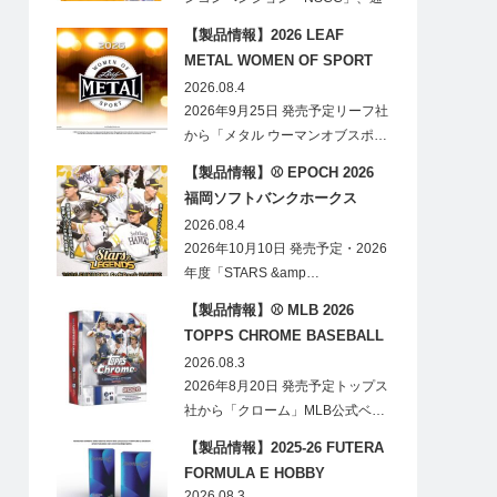
称「ナショ…
【製品情報】2026 LEAF
METAL WOMEN OF SPORT
HOBBY
2026.08.4
2026年9月25日 発売予定リーフ社
から「メタル ウーマンオブスポ…
【製品情報】⚾ EPOCH 2026
福岡ソフトバンクホークス
STARS&LEGENDS ベースボー
2026.08.4
ルカード
2026年10月10日 発売予定・2026
年度「STARS &amp…
【製品情報】⚾ MLB 2026
TOPPS CHROME BASEBALL
LOGOFRACTOR
2026.08.3
2026年8月20日 発売予定トップス
社から「クローム」MLB公式ベ…
【製品情報】2025-26 FUTERA
FORMULA E HOBBY
2026.08.3