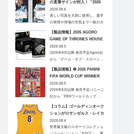
の直筆サインが封入！「2026
Topps NPB Stadium Club」が
2026.08.6
見逃せない
美しい写真を大胆に使用し、選手
の表情や球場の空気まで一枚のカ
ードに閉じ込める「T…
【製品情報】2026 AGORO
GAME OF THRONES HOUSE
STARK BLIND BOX
2026.08.5
2026年9月以降 発売予定Agoro社
から「ゲーム・オブ・スローン…
【製品情報】⚽ 2026 PANINI
FIFA WORLD CUP WINNER
STICKER POSTER
2026.08.5
2026年8月以降 発売予定パニーニ
社から「FIFAワールドカップ …
【コラム】ゴールディンオーク
ションがロサンゼルス・レイカ
ーズのオフィシャルオークショ
2026.08.4
ンスポンサーに！
世界最大級のスポーツコレクショ
ンコンベンション「NSCC」、通