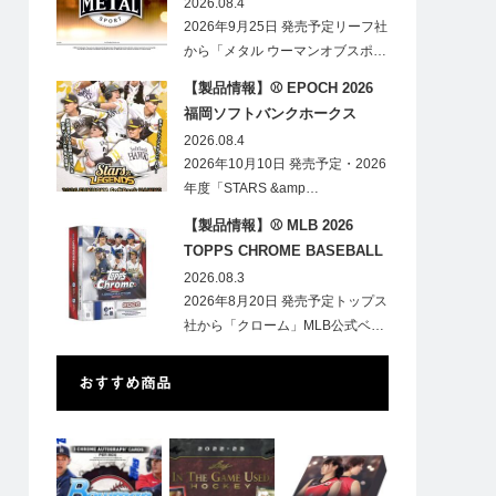
HOBBY
2026.08.4
2026年9月25日 発売予定リーフ社
から「メタル ウーマンオブスポ…
【製品情報】⚾ EPOCH 2026
福岡ソフトバンクホークス
STARS&LEGENDS ベースボー
2026.08.4
ルカード
2026年10月10日 発売予定・2026
年度「STARS &amp…
【製品情報】⚾ MLB 2026
TOPPS CHROME BASEBALL
LOGOFRACTOR
2026.08.3
2026年8月20日 発売予定トップス
社から「クローム」MLB公式ベ…
おすすめ商品