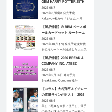
GEM HARRY POTTER 25TH
ANNIVERSARY TRADING
2026.08.7
CARDS HOBBY
2026年8月以降 発売予定
Kakawow社から「ジェム ハリ
ー・ポ…
【製品情報】⚾ BBM ベースボ
ールカードセット ルーキーエ
ディションプレミアム 2026
2026.08.7
2026年10月下旬 発売予定次世代
を担うルーキーが終結した大人気
の…
【製品情報】2026 BREAK &
COMPANY INC. ATEEZ
TELECA COLLECTION CARD
2026.08.7
2026年9月14日 発売予定
Break&amp;Company社か…
【コラム】大谷翔平＆イチロー
の直筆サインが封入！「2026
Topps NPB Stadium Club」が
2026.08.6
見逃せない
美しい写真を大胆に使用し、選手
の表情や球場の空気まで一枚のカ