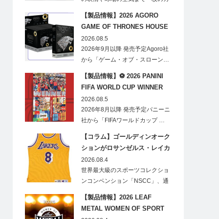
ードに閉じ込める「T…
【製品情報】2026 AGORO
GAME OF THRONES HOUSE
STARK BLIND BOX
2026.08.5
2026年9月以降 発売予定Agoro社
から「ゲーム・オブ・スローン…
【製品情報】⚽ 2026 PANINI
FIFA WORLD CUP WINNER
STICKER POSTER
2026.08.5
2026年8月以降 発売予定パニーニ
社から「FIFAワールドカップ …
【コラム】ゴールディンオーク
ションがロサンゼルス・レイカ
ーズのオフィシャルオークショ
2026.08.4
ンスポンサーに！
世界最大級のスポーツコレクショ
ンコンベンション「NSCC」、通
称「ナショ…
【製品情報】2026 LEAF
METAL WOMEN OF SPORT