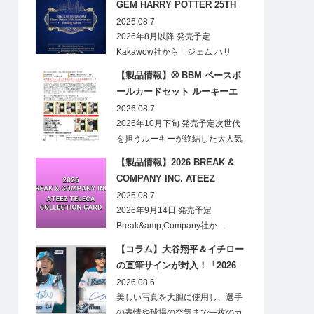
GEM HARRY POTTER 25TH
ANNIVERSARY TRADING
2026.08.7
CARDS HOBBY
2026年8月以降 発売予定
Kakawow社から「ジェム ハリ
ー・ポ…
【製品情報】⚾ BBM ベースボ
ールカードセット ルーキーエ
ディションプレミアム 2026
2026.08.7
2026年10月下旬 発売予定次世代
を担うルーキーが終結した大人気
の…
【製品情報】2026 BREAK &
COMPANY INC. ATEEZ
TELECA COLLECTION CARD
2026.08.7
2026年9月14日 発売予定
Break&amp;Company社か…
【コラム】大谷翔平＆イチロー
の直筆サインが封入！「2026
Topps NPB Stadium Club」が
2026.08.6
見逃せない
美しい写真を大胆に使用し、選手
の表情や球場の空気まで一枚のカ