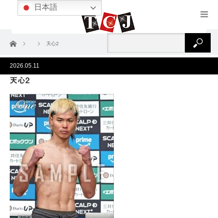
日本語
ホーム
天心2
2026.05.11
天心2