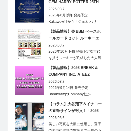
GEM HARRY POTTER 25TH
ANNIVERSARY TRADING
2026.08.7
CARDS HOBBY
2026年8月以降 発売予定
Kakawow社から「ジェム ハリ
ー・ポ…
【製品情報】⚾ BBM ベースボ
ールカードセット ルーキーエ
ディションプレミアム 2026
2026.08.7
2026年10月下旬 発売予定次世代
を担うルーキーが終結した大人気
の…
【製品情報】2026 BREAK &
COMPANY INC. ATEEZ
TELECA COLLECTION CARD
2026.08.7
2026年9月14日 発売予定
Break&amp;Company社か…
【コラム】大谷翔平＆イチロー
の直筆サインが封入！「2026
Topps NPB Stadium Club」が
2026.08.6
見逃せない
美しい写真を大胆に使用し、選手
の表情や球場の空気まで一枚のカ