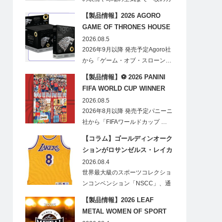
ードに閉じ込める「T…
【製品情報】2026 AGORO
GAME OF THRONES HOUSE
STARK BLIND BOX
2026.08.5
2026年9月以降 発売予定Agoro社
から「ゲーム・オブ・スローン…
【製品情報】⚽ 2026 PANINI
FIFA WORLD CUP WINNER
STICKER POSTER
2026.08.5
2026年8月以降 発売予定パニーニ
社から「FIFAワールドカップ …
【コラム】ゴールディンオーク
ションがロサンゼルス・レイカ
ーズのオフィシャルオークショ
2026.08.4
ンスポンサーに！
世界最大級のスポーツコレクショ
ンコンベンション「NSCC」、通
称「ナショ…
【製品情報】2026 LEAF
METAL WOMEN OF SPORT