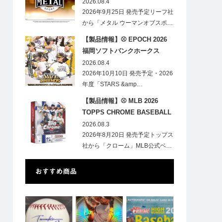
HOBBY
2026.08.4
2026年9月25日 発売予定リーフ社
から「メタル ウーマンオブスポ…
【製品情報】⚾ EPOCH 2026
福岡ソフトバンクホークス
STARS&LEGENDS ベースボー
2026.08.4
ルカード
2026年10月10日 発売予定・2026
年度「STARS &amp…
【製品情報】⚾ MLB 2026
TOPPS CHROME BASEBALL
LOGOFRACTOR
2026.08.3
2026年8月20日 発売予定トップス
社から「クローム」MLB公式ベ…
おすすめ商品