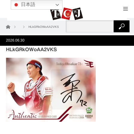
日本語
ホーム
HLkGRkOWoAA2VKS
2026.06.30
HLkGRkOWoAA2VKS