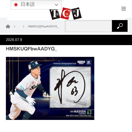
日本語
ホーム
HMSKUQFbwAADYG_
2026.07.9
HMSKUQFbwAADYG_