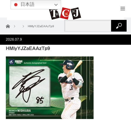
日本語
ホーム
HMlyYJZaEAAzTp9
2026.07.9
HMlyYJZaEAAzTp9