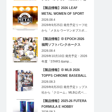
称「ナショ…
【製品情報】2026 LEAF
METAL WOMEN OF SPORT
HOBBY
2026.08.4
2026年9月25日 発売予定リーフ社
から「メタル ウーマンオブスポ…
【製品情報】⚾ EPOCH 2026
福岡ソフトバンクホークス
STARS&LEGENDS ベースボー
2026.08.4
ルカード
2026年10月10日 発売予定・2026
年度「STARS &amp…
【製品情報】⚾ MLB 2026
TOPPS CHROME BASEBALL
LOGOFRACTOR
2026.08.3
2026年8月20日 発売予定トップス
社から「クローム」MLB公式ベ…
【製品情報】2025-26 FUTERA
FORMULA E HOBBY
2026.08.3