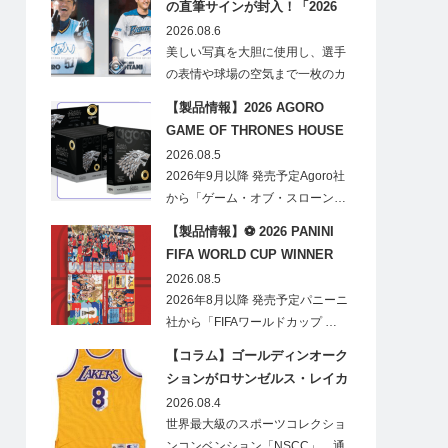
の直筆サインが封入！「2026
Topps NPB Stadium Club」が
2026.08.6
見逃せない
美しい写真を大胆に使用し、選手
の表情や球場の空気まで一枚のカ
ードに閉じ込める「T…
【製品情報】2026 AGORO
GAME OF THRONES HOUSE
STARK BLIND BOX
2026.08.5
2026年9月以降 発売予定Agoro社
から「ゲーム・オブ・スローン…
【製品情報】⚽ 2026 PANINI
FIFA WORLD CUP WINNER
STICKER POSTER
2026.08.5
2026年8月以降 発売予定パニーニ
社から「FIFAワールドカップ …
【コラム】ゴールディンオーク
ションがロサンゼルス・レイカ
ーズのオフィシャルオークショ
2026.08.4
ンスポンサーに！
世界最大級のスポーツコレクショ
ンコンベンション「NSCC」、通