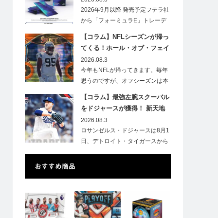
2026年9月以降 発売予定フテラ社
から「フォーミュラE」トレーデ
ィ…
【コラム】NFLシーズンが帰っ
てくる！ホール・オブ・フェイ
ムゲームで注目したい7選手
2026.08.3
今年もNFLが帰ってきます。毎年
思うのですが、オフシーズンは本
当に短いですね。各…
【コラム】最強左腕スクーバル
をドジャースが獲得！ 新天地
での初トレカは「Go Blue !」
2026.08.3
のインスク入り！
ロサンゼルス・ドジャースは8月1
日、デトロイト・タイガースから
タリク…
おすすめ商品