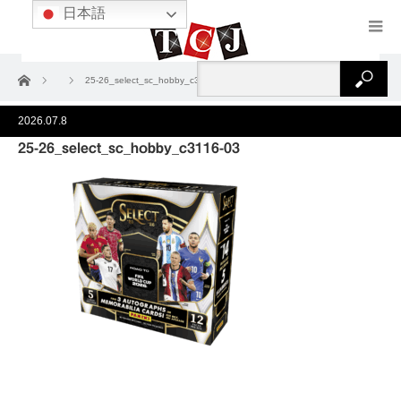
日本語
ホーム
25-26_select_sc_hobby_c3116-03
2026.07.8
25-26_select_sc_hobby_c3116-03