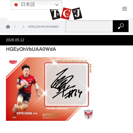
日本語
ホーム
HGEyOhVbUAA0WdA
2026.05.12
HGEyOhVbUAA0WdA