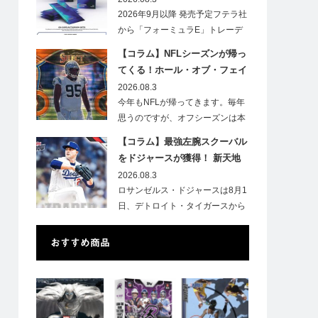
2026年9月以降 発売予定フテラ社
から「フォーミュラE」トレーデ
ィ…
【コラム】NFLシーズンが帰っ
てくる！ホール・オブ・フェイ
ムゲームで注目したい7選手
2026.08.3
今年もNFLが帰ってきます。毎年
思うのですが、オフシーズンは本
当に短いですね。各…
【コラム】最強左腕スクーバル
をドジャースが獲得！ 新天地
での初トレカは「Go Blue !」
2026.08.3
のインスク入り！
ロサンゼルス・ドジャースは8月1
日、デトロイト・タイガースから
タリク…
おすすめ商品