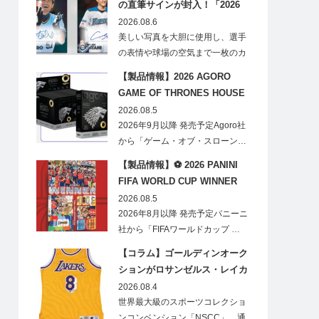
の直筆サインが封入！「2026
Topps NPB Stadium Club」が
2026.08.6
見逃せない
美しい写真を大胆に使用し、選手
の表情や球場の空気まで一枚のカ
ードに閉じ込める「T…
【製品情報】2026 AGORO
GAME OF THRONES HOUSE
STARK BLIND BOX
2026.08.5
2026年9月以降 発売予定Agoro社
から「ゲーム・オブ・スローン…
【製品情報】⚽ 2026 PANINI
FIFA WORLD CUP WINNER
STICKER POSTER
2026.08.5
2026年8月以降 発売予定パニーニ
社から「FIFAワールドカップ …
【コラム】ゴールディンオーク
ションがロサンゼルス・レイカ
ーズのオフィシャルオークショ
2026.08.4
ンスポンサーに！
世界最大級のスポーツコレクショ
ンコンベンション「NSCC」、通