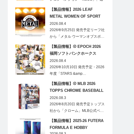
称「ナショ…
【製品情報】2026 LEAF
METAL WOMEN OF SPORT
HOBBY
2026.08.4
2026年9月25日 発売予定リーフ社
から「メタル ウーマンオブスポ…
【製品情報】⚾ EPOCH 2026
福岡ソフトバンクホークス
STARS&LEGENDS ベースボー
2026.08.4
ルカード
2026年10月10日 発売予定・2026
年度「STARS &amp…
【製品情報】⚾ MLB 2026
TOPPS CHROME BASEBALL
LOGOFRACTOR
2026.08.3
2026年8月20日 発売予定トップス
社から「クローム」MLB公式ベ…
【製品情報】2025-26 FUTERA
FORMULA E HOBBY
2026.08.3