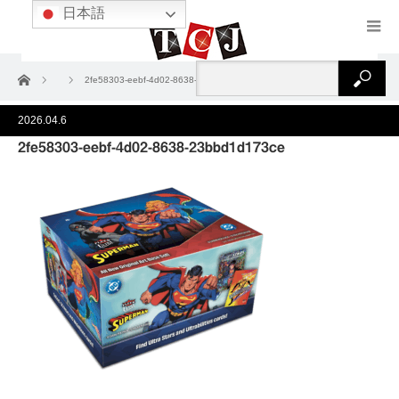
日本語
ホーム
2fe58303-eebf-4d02-8638-23bbd1d173ce
2026.04.6
2fe58303-eebf-4d02-8638-23bbd1d173ce