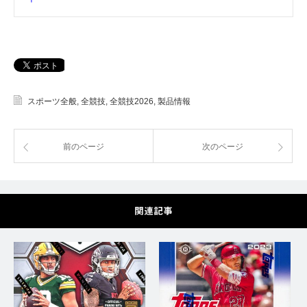
スポーツ全般
,
全競技
,
全競技2026
,
製品情報
前のページ
次のページ
関連記事