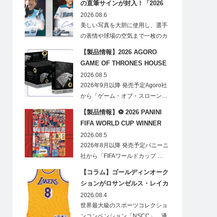
の直筆サインが封入！「2026
Topps NPB Stadium Club」が
2026.08.6
見逃せない
美しい写真を大胆に使用し、選手
の表情や球場の空気まで一枚のカ
ードに閉じ込める「T…
【製品情報】2026 AGORO
GAME OF THRONES HOUSE
STARK BLIND BOX
2026.08.5
2026年9月以降 発売予定Agoro社
から「ゲーム・オブ・スローン…
【製品情報】⚽ 2026 PANINI
FIFA WORLD CUP WINNER
STICKER POSTER
2026.08.5
2026年8月以降 発売予定パニーニ
社から「FIFAワールドカップ …
【コラム】ゴールディンオーク
ションがロサンゼルス・レイカ
ーズのオフィシャルオークショ
2026.08.4
ンスポンサーに！
世界最大級のスポーツコレクショ
ンコンベンション「NSCC」、通