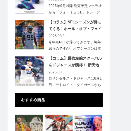
2026年9月以降 発売予定フテラ社
から「フォーミュラE」トレーデ
ィ…
【コラム】NFLシーズンが帰っ
てくる！ホール・オブ・フェイ
ムゲームで注目したい7選手
2026.08.3
今年もNFLが帰ってきます。毎年
思うのですが、オフシーズンは本
当に短いですね。各…
【コラム】最強左腕スクーバル
をドジャースが獲得！ 新天地
での初トレカは「Go Blue !」
2026.08.3
のインスク入り！
ロサンゼルス・ドジャースは8月1
日、デトロイト・タイガースから
タリク…
おすすめ商品