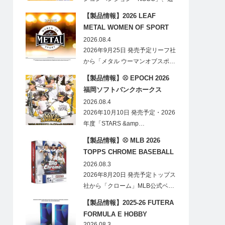
称「ナショ…
【製品情報】2026 LEAF
METAL WOMEN OF SPORT
HOBBY
2026.08.4
2026年9月25日 発売予定リーフ社
から「メタル ウーマンオブスポ…
【製品情報】⚾ EPOCH 2026
福岡ソフトバンクホークス
STARS&LEGENDS ベースボー
2026.08.4
ルカード
2026年10月10日 発売予定・2026
年度「STARS &amp…
【製品情報】⚾ MLB 2026
TOPPS CHROME BASEBALL
LOGOFRACTOR
2026.08.3
2026年8月20日 発売予定トップス
社から「クローム」MLB公式ベ…
【製品情報】2025-26 FUTERA
FORMULA E HOBBY
2026.08.3