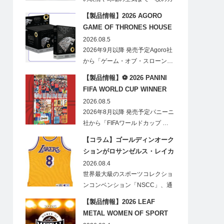
ードに閉じ込める「T…
【製品情報】2026 AGORO
GAME OF THRONES HOUSE
STARK BLIND BOX
2026.08.5
2026年9月以降 発売予定Agoro社
から「ゲーム・オブ・スローン…
【製品情報】⚽ 2026 PANINI
FIFA WORLD CUP WINNER
STICKER POSTER
2026.08.5
2026年8月以降 発売予定パニーニ
社から「FIFAワールドカップ …
【コラム】ゴールディンオーク
ションがロサンゼルス・レイカ
ーズのオフィシャルオークショ
2026.08.4
ンスポンサーに！
世界最大級のスポーツコレクショ
ンコンベンション「NSCC」、通
称「ナショ…
【製品情報】2026 LEAF
METAL WOMEN OF SPORT