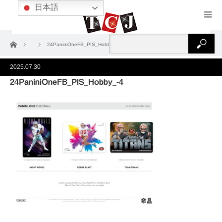
日本語
ホーム
24PaniniOneFB_PIS_Hobby_-4
2025.07.30
24PaniniOneFB_PIS_Hobby_-4