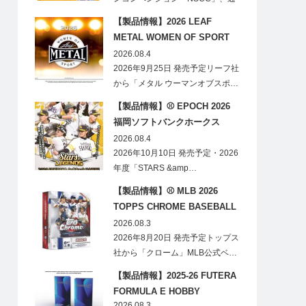
称「ナショ…
【製品情報】2026 LEAF
METAL WOMEN OF SPORT
HOBBY
2026.08.4
2026年9月25日 発売予定リーフ社
から「メタル ウーマンオブスポ…
【製品情報】⚾ EPOCH 2026
福岡ソフトバンクホークス
STARS&LEGENDS ベースボー
2026.08.4
ルカード
2026年10月10日 発売予定・2026
年度「STARS &amp…
【製品情報】⚾ MLB 2026
TOPPS CHROME BASEBALL
LOGOFRACTOR
2026.08.3
2026年8月20日 発売予定トップス
社から「クローム」MLB公式ベ…
【製品情報】2025-26 FUTERA
FORMULA E HOBBY
2026.08.3