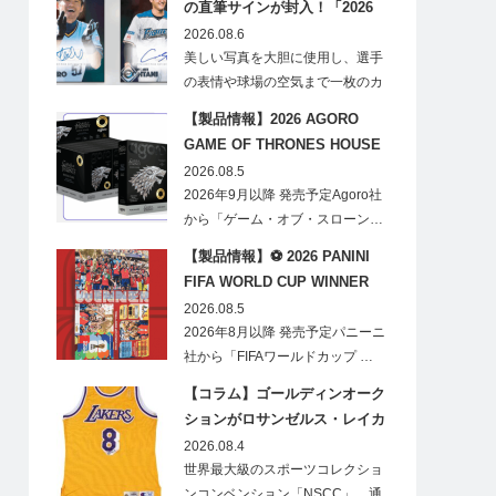
の直筆サインが封入！「2026
Topps NPB Stadium Club」が
2026.08.6
見逃せない
美しい写真を大胆に使用し、選手
の表情や球場の空気まで一枚のカ
ードに閉じ込める「T…
【製品情報】2026 AGORO
GAME OF THRONES HOUSE
STARK BLIND BOX
2026.08.5
2026年9月以降 発売予定Agoro社
から「ゲーム・オブ・スローン…
【製品情報】⚽ 2026 PANINI
FIFA WORLD CUP WINNER
STICKER POSTER
2026.08.5
2026年8月以降 発売予定パニーニ
社から「FIFAワールドカップ …
【コラム】ゴールディンオーク
ションがロサンゼルス・レイカ
ーズのオフィシャルオークショ
2026.08.4
ンスポンサーに！
世界最大級のスポーツコレクショ
ンコンベンション「NSCC」、通