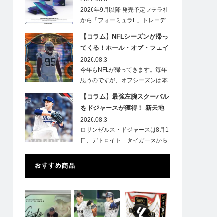
2026年9月以降 発売予定フテラ社
から「フォーミュラE」トレーデ
ィ…
【コラム】NFLシーズンが帰っ
てくる！ホール・オブ・フェイ
ムゲームで注目したい7選手
2026.08.3
今年もNFLが帰ってきます。毎年
思うのですが、オフシーズンは本
当に短いですね。各…
【コラム】最強左腕スクーバル
をドジャースが獲得！ 新天地
での初トレカは「Go Blue !」
2026.08.3
のインスク入り！
ロサンゼルス・ドジャースは8月1
日、デトロイト・タイガースから
タリク…
おすすめ商品