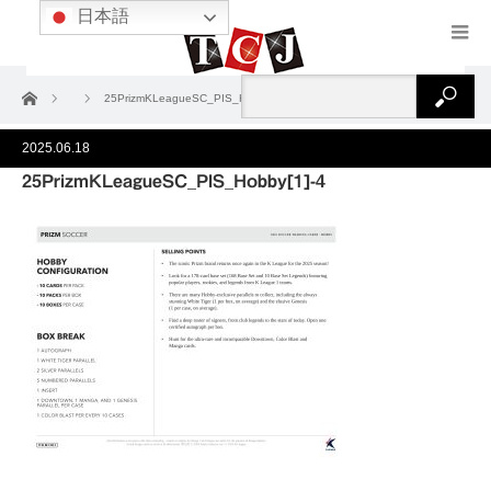
日本語
ホーム
25PrizmKLeagueSC_PIS_Hobby[1]-4
2025.06.18
25PrizmKLeagueSC_PIS_Hobby[1]-4