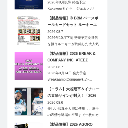
CARDS HOBBY
2026年8月以降 発売予定
Kakawow社から「ジェム ハリ
ー・ポ…
【製品情報】⚾ BBM ベースボ
ールカードセット ルーキーエ
ディションプレミアム 2026
2026.08.7
2026年10月下旬 発売予定次世代
を担うルーキーが終結した大人気
の…
【製品情報】2026 BREAK &
COMPANY INC. ATEEZ
TELECA COLLECTION CARD
2026.08.7
2026年9月14日 発売予定
Break&amp;Company社か…
【コラム】大谷翔平＆イチロー
の直筆サインが封入！「2026
Topps NPB Stadium Club」が
2026.08.6
見逃せない
美しい写真を大胆に使用し、選手
の表情や球場の空気まで一枚のカ
ードに閉じ込める「T…
【製品情報】2026 AGORO