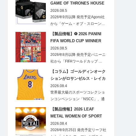
GAME OF THRONES HOUSE
STARK BLIND BOX
2026.08.5
2026年9月以降 発売予定Agoro社
から「ゲーム・オブ・スローン…
【製品情報】⚽ 2026 PANINI
FIFA WORLD CUP WINNER
STICKER POSTER
2026.08.5
2026年8月以降 発売予定パニーニ
社から「FIFAワールドカップ …
【コラム】ゴールディンオーク
ションがロサンゼルス・レイカ
ーズのオフィシャルオークショ
2026.08.4
ンスポンサーに！
世界最大級のスポーツコレクショ
ンコンベンション「NSCC」、通
称「ナショ…
【製品情報】2026 LEAF
METAL WOMEN OF SPORT
HOBBY
2026.08.4
2026年9月25日 発売予定リーフ社