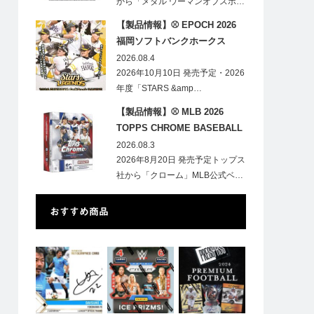
から「メタル ウーマンオブスポ…
【製品情報】⚾ EPOCH 2026
福岡ソフトバンクホークス
STARS&LEGENDS ベースボー
2026.08.4
ルカード
2026年10月10日 発売予定・2026
年度「STARS &amp…
【製品情報】⚾ MLB 2026
TOPPS CHROME BASEBALL
LOGOFRACTOR
2026.08.3
2026年8月20日 発売予定トップス
社から「クローム」MLB公式ベ…
おすすめ商品