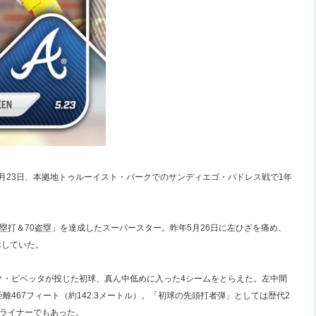
5月23日、本拠地トゥルーイスト・パークでのサンディエゴ・パドレス戦で1年
40本塁打＆70盗塁」を達成したスーパースター。昨年5月26日に左ひざを痛め、
休していた。
ク・ピベッタが投じた初球、真ん中低めに入った4シームをとらえた。左中間
飛距離467フィート（約142.3メートル）。「初球の先頭打者弾」としては歴代2
丸ライナーでもあった。