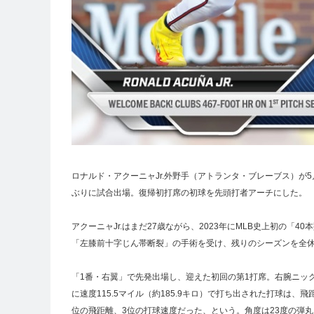
ロナルド・アクーニャJr.外野手（アトランタ・ブレーブス）が
ぶりに試合出場。復帰初打席の初球を先頭打者アーチにした。
アクーニャJr.はまだ27歳ながら、2023年にMLB史上初の「
「左膝前十字じん帯断裂」の手術を受け、残りのシーズンを全
「1番・右翼」で先発出場し、迎えた初回の第1打席。右腕ニッ
に速度115.5マイル（約185.9キロ）で打ち出された打球は、
位の飛距離、3位の打球速度だった、という。角度は23度の弾