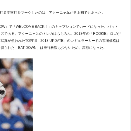
打者本塁打をマークしたのは、アクーニャJr.が史上初でもあった。
NOW」で「WELCOME BACK！」のキャプションでカードになった。バット
ある。アクーニャJr.のトレカはもちろん、2018年の「ROOKIE」ロゴが
が使われたTOPPS「2018 UPDATE」のレギュラーカードの市場価格は
られた「BAT DOWN」は発行枚数も少ないため、高額になった。