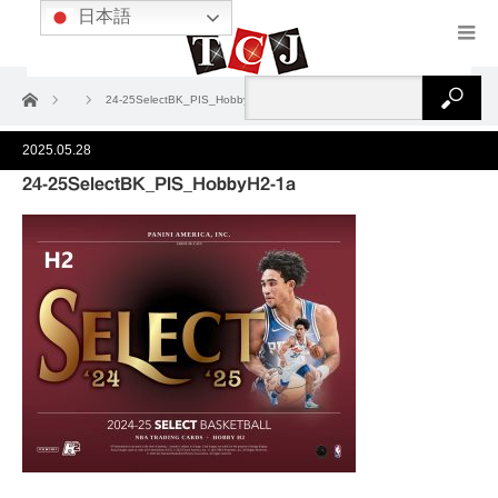
日本語
ホーム
24-25SelectBK_PIS_HobbyH2-1a
2025.05.28
24-25SelectBK_PIS_HobbyH2-1a