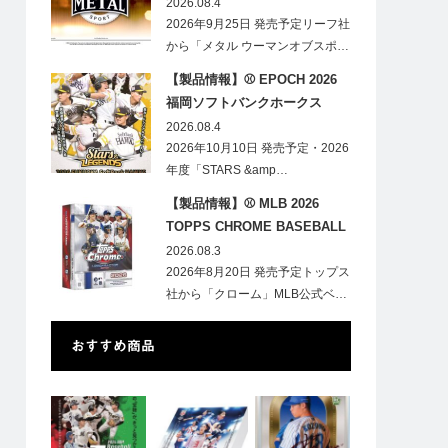
HOBBY
2026.08.4
2026年9月25日 発売予定リーフ社
から「メタル ウーマンオブスポ…
【製品情報】⚾ EPOCH 2026
福岡ソフトバンクホークス
STARS&LEGENDS ベースボー
2026.08.4
ルカード
2026年10月10日 発売予定・2026
年度「STARS &amp…
【製品情報】⚾ MLB 2026
TOPPS CHROME BASEBALL
LOGOFRACTOR
2026.08.3
2026年8月20日 発売予定トップス
社から「クローム」MLB公式ベ…
おすすめ商品