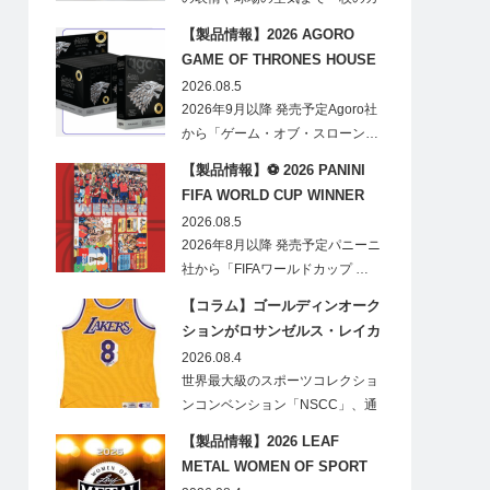
ードに閉じ込める「T…
【製品情報】2026 AGORO
GAME OF THRONES HOUSE
STARK BLIND BOX
2026.08.5
2026年9月以降 発売予定Agoro社
から「ゲーム・オブ・スローン…
【製品情報】⚽ 2026 PANINI
FIFA WORLD CUP WINNER
STICKER POSTER
2026.08.5
2026年8月以降 発売予定パニーニ
社から「FIFAワールドカップ …
【コラム】ゴールディンオーク
ションがロサンゼルス・レイカ
ーズのオフィシャルオークショ
2026.08.4
ンスポンサーに！
世界最大級のスポーツコレクショ
ンコンベンション「NSCC」、通
称「ナショ…
【製品情報】2026 LEAF
METAL WOMEN OF SPORT