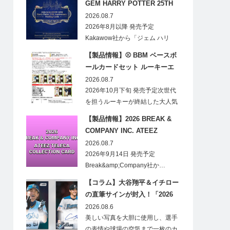
GEM HARRY POTTER 25TH
ANNIVERSARY TRADING
2026.08.7
CARDS HOBBY
2026年8月以降 発売予定
Kakawow社から「ジェム ハリ
ー・ポ…
【製品情報】⚾ BBM ベースボ
ールカードセット ルーキーエ
ディションプレミアム 2026
2026.08.7
2026年10月下旬 発売予定次世代
を担うルーキーが終結した大人気
の…
【製品情報】2026 BREAK &
COMPANY INC. ATEEZ
TELECA COLLECTION CARD
2026.08.7
2026年9月14日 発売予定
Break&amp;Company社か…
【コラム】大谷翔平＆イチロー
の直筆サインが封入！「2026
Topps NPB Stadium Club」が
2026.08.6
見逃せない
美しい写真を大胆に使用し、選手
の表情や球場の空気まで一枚のカ