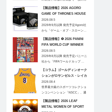
ードに閉じ込める「T…
【製品情報】2026 AGORO
GAME OF THRONES HOUSE
STARK BLIND BOX
2026.08.5
2026年9月以降 発売予定Agoro社
から「ゲーム・オブ・スローン…
【製品情報】⚽ 2026 PANINI
FIFA WORLD CUP WINNER
STICKER POSTER
2026.08.5
2026年8月以降 発売予定パニーニ
社から「FIFAワールドカップ …
【コラム】ゴールディンオーク
ションがロサンゼルス・レイカ
ーズのオフィシャルオークショ
2026.08.4
ンスポンサーに！
世界最大級のスポーツコレクショ
ンコンベンション「NSCC」、通
称「ナショ…
【製品情報】2026 LEAF
METAL WOMEN OF SPORT