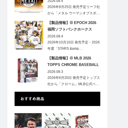
HOBBY
2026.08.4
2026年9月25日 発売予定リーフ社
から「メタル ウーマンオブスポ…
【製品情報】⚾ EPOCH 2026
福岡ソフトバンクホークス
STARS&LEGENDS ベースボー
2026.08.4
ルカード
2026年10月10日 発売予定・2026
年度「STARS &amp…
【製品情報】⚾ MLB 2026
TOPPS CHROME BASEBALL
LOGOFRACTOR
2026.08.3
2026年8月20日 発売予定トップス
社から「クローム」MLB公式ベ…
おすすめ商品