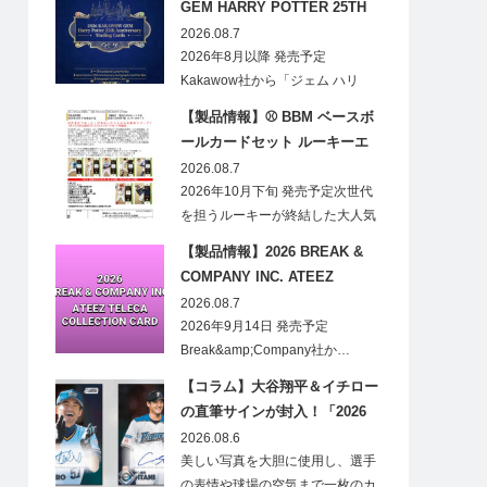
GEM HARRY POTTER 25TH
ANNIVERSARY TRADING
2026.08.7
CARDS HOBBY
2026年8月以降 発売予定
Kakawow社から「ジェム ハリ
ー・ポ…
【製品情報】⚾ BBM ベースボ
ールカードセット ルーキーエ
ディションプレミアム 2026
2026.08.7
2026年10月下旬 発売予定次世代
を担うルーキーが終結した大人気
の…
【製品情報】2026 BREAK &
COMPANY INC. ATEEZ
TELECA COLLECTION CARD
2026.08.7
2026年9月14日 発売予定
Break&amp;Company社か…
【コラム】大谷翔平＆イチロー
の直筆サインが封入！「2026
Topps NPB Stadium Club」が
2026.08.6
見逃せない
美しい写真を大胆に使用し、選手
の表情や球場の空気まで一枚のカ