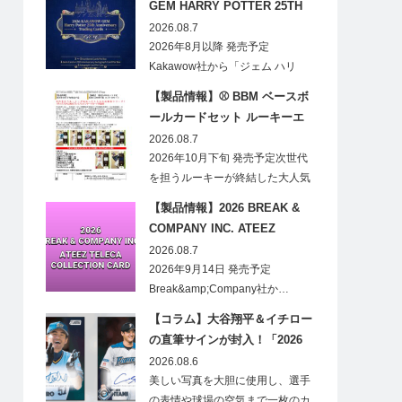
GEM HARRY POTTER 25TH
ANNIVERSARY TRADING
2026.08.7
CARDS HOBBY
2026年8月以降 発売予定
Kakawow社から「ジェム ハリ
ー・ポ…
【製品情報】⚾ BBM ベースボ
ールカードセット ルーキーエ
ディションプレミアム 2026
2026.08.7
2026年10月下旬 発売予定次世代
を担うルーキーが終結した大人気
の…
【製品情報】2026 BREAK &
COMPANY INC. ATEEZ
TELECA COLLECTION CARD
2026.08.7
2026年9月14日 発売予定
Break&amp;Company社か…
【コラム】大谷翔平＆イチロー
の直筆サインが封入！「2026
Topps NPB Stadium Club」が
2026.08.6
見逃せない
美しい写真を大胆に使用し、選手
の表情や球場の空気まで一枚のカ