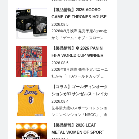
ードに閉じ込める「T…
【製品情報】2026 AGORO
GAME OF THRONES HOUSE
STARK BLIND BOX
2026.08.5
2026年9月以降 発売予定Agoro社
から「ゲーム・オブ・スローン…
【製品情報】⚽ 2026 PANINI
FIFA WORLD CUP WINNER
STICKER POSTER
2026.08.5
2026年8月以降 発売予定パニーニ
社から「FIFAワールドカップ …
【コラム】ゴールディンオーク
ションがロサンゼルス・レイカ
ーズのオフィシャルオークショ
2026.08.4
ンスポンサーに！
世界最大級のスポーツコレクショ
ンコンベンション「NSCC」、通
称「ナショ…
【製品情報】2026 LEAF
METAL WOMEN OF SPORT