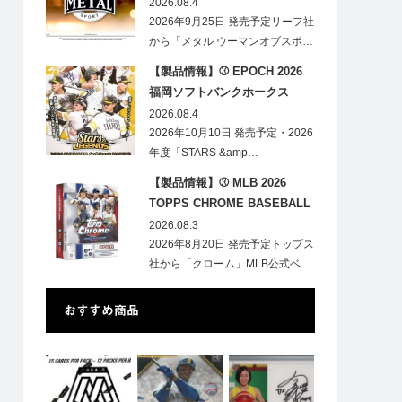
HOBBY
2026.08.4
2026年9月25日 発売予定リーフ社
から「メタル ウーマンオブスポ…
【製品情報】⚾ EPOCH 2026
福岡ソフトバンクホークス
STARS&LEGENDS ベースボー
2026.08.4
ルカード
2026年10月10日 発売予定・2026
年度「STARS &amp…
【製品情報】⚾ MLB 2026
TOPPS CHROME BASEBALL
LOGOFRACTOR
2026.08.3
2026年8月20日 発売予定トップス
社から「クローム」MLB公式ベ…
おすすめ商品