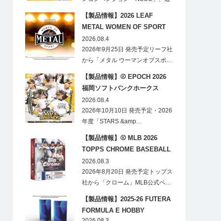
称「ナショ…
【製品情報】2026 LEAF
METAL WOMEN OF SPORT
HOBBY
2026.08.4
2026年9月25日 発売予定リーフ社
から「メタル ウーマンオブスポ…
【製品情報】⚾ EPOCH 2026
福岡ソフトバンクホークス
STARS&LEGENDS ベースボー
2026.08.4
ルカード
2026年10月10日 発売予定・2026
年度「STARS &amp…
【製品情報】⚾ MLB 2026
TOPPS CHROME BASEBALL
LOGOFRACTOR
2026.08.3
2026年8月20日 発売予定トップス
社から「クローム」MLB公式ベ…
【製品情報】2025-26 FUTERA
FORMULA E HOBBY
2026.08.3