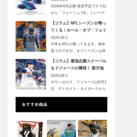
2026年9月以降 発売予定フテラ社
から「フォーミュラE」トレーデ
ィ…
【コラム】NFLシーズンが帰っ
てくる！ホール・オブ・フェイ
ムゲームで注目したい7選手
2026.08.3
今年もNFLが帰ってきます。毎年
思うのですが、オフシーズンは本
当に短いですね。各…
【コラム】最強左腕スクーバル
をドジャースが獲得！ 新天地
での初トレカは「Go Blue !」
2026.08.3
のインスク入り！
ロサンゼルス・ドジャースは8月1
日、デトロイト・タイガースから
タリク…
おすすめ商品