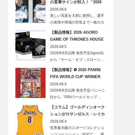
の直筆サインが封入！「2026
Topps NPB Stadium Club」が
2026.08.6
見逃せない
美しい写真を大胆に使用し、選手
の表情や球場の空気まで一枚のカ
ードに閉じ込める「T…
【製品情報】2026 AGORO
GAME OF THRONES HOUSE
STARK BLIND BOX
2026.08.5
2026年9月以降 発売予定Agoro社
から「ゲーム・オブ・スローン…
【製品情報】⚽ 2026 PANINI
FIFA WORLD CUP WINNER
STICKER POSTER
2026.08.5
2026年8月以降 発売予定パニーニ
社から「FIFAワールドカップ …
【コラム】ゴールディンオーク
ションがロサンゼルス・レイカ
ーズのオフィシャルオークショ
2026.08.4
ンスポンサーに！
世界最大級のスポーツコレクショ
ンコンベンション「NSCC」、通